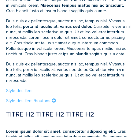
in vehicula lorem.
Maecenas tempus mattis nisi ac tincidunt.
Cras blandit justo at ipsum blandit sagittis quis a ante.
Duis quis ex pellentesque, auctor nisl ac, tempus nisl. Vivamus
leo felis,
porta id iaculis at, varius sed dolor.
Curabitur viverra mi
nunc, at mollis leo scelerisque quis. Ut at leo vel erat interdum
malesuada. Lorem ipsum dolor sit amet, consectetur adipiscing
elit. Cras tincidunt tellus sit amet augue interdum commodo.
Pellentesque in vehicula lorem. Maecenas tempus mattis nisi ac
tincidunt. Cras blandit justo at ipsum blandit sagittis quis a ante.
Duis quis ex pellentesque, auctor nisl ac, tempus nisl. Vivamus
leo felis, porta id iaculis at, varius sed dolor. Curabitur viverra mi
nunc, at mollis leo scelerisque quis. Ut at leo vel erat interdum
malesuada.
Style des liens
Style des liens/boutons
TITRE H2 TITRE H2 TITRE H2
Lorem ipsum dolor sit amet, consectetur adipiscing elit.
Cras
tincidunt tellus sit amet augue interdum commodo. Pellentesque